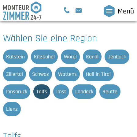
Menü
Wählen Sie eine Region
Kufstein
Kitzbühel
Wörgl
Kundl
Jenbach
Zillertal
Schwaz
Wattens
Hall in Tirol
Innsbruck
Telfs
Imst
Landeck
Reutte
Lienz
Telfs