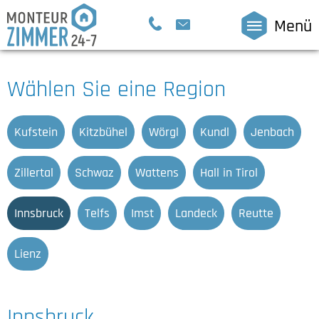
Menü
Wählen Sie eine Region
Kufstein
Kitzbühel
Wörgl
Kundl
Jenbach
Zillertal
Schwaz
Wattens
Hall in Tirol
Innsbruck
Telfs
Imst
Landeck
Reutte
Lienz
Innsbruck