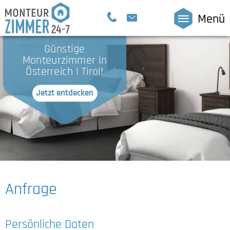
Menü
Günstige
Monteurzimmer in
Österreich | Tirol!
Jetzt entdecken
Anfrage
Persönliche Daten